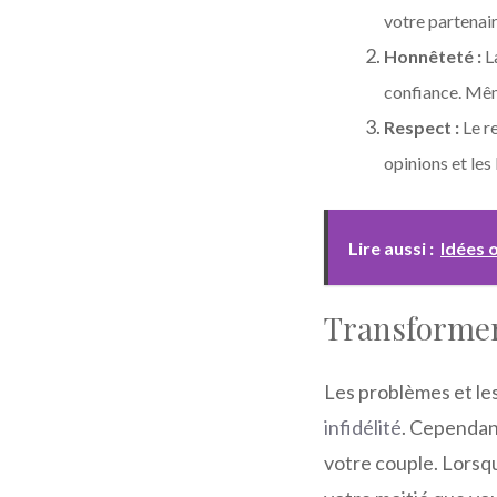
votre partenair
Honnêteté :
La
confiance. Même
Respect :
Le re
opinions et les
Lire aussi :
Idées 
Transformer
Les problèmes et les
infidélité
. Cependan
votre couple. Lorsq