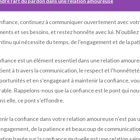
dre l'art du pardon dans une relation amoureuse
onfiance, continuez à communiquer ouvertement avec votr
ents et ses besoins, et restez honnête avec lui. N’oubliez
ntinu qui nécessite du temps, de l’engagement et de la pat
nfiance est un élément essentiel dans une relation amoureu
tient à travers la communication, le respect et l’honnêtet
portunités et en s’engageant à maintenir la confiance, vo
urable. Rappelons-nous que la confiance est le pont qui nou
ns elle, ce pont s’effondre.
nir la confiance dans votre relation amoureuse n’est pas u
’engagement, de la patience et beaucoup de communication.
lation basée sur la confiance mutuelle est une relation sain