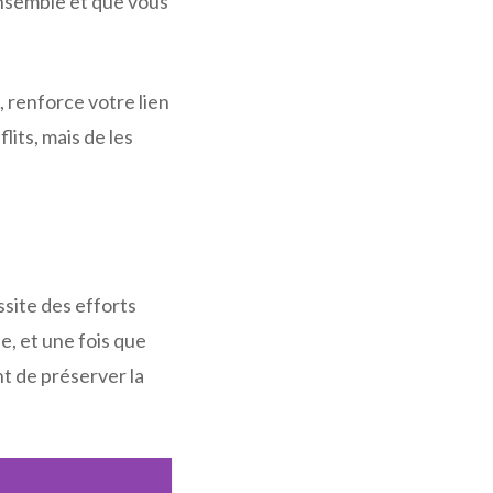
 ensemble et que vous
 renforce votre lien
lits, mais de les
ssite des efforts
, et une fois que
ant de préserver la