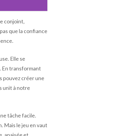
e conjoint,
 pas que la confiance
ience.
se. Elle se
é. En transformant
us pouvez créer une
s unit à notre
ne tâche facile.
 Mais le jeu en vaut
e, apaisée et