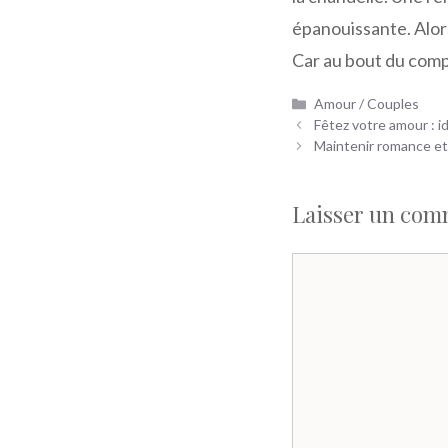
épanouissante. Alors
Car au bout du compt
Catégories
Amour / Couples
Fêtez votre amour : i
Maintenir romance et 
Laisser un com
Commentaire