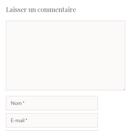
Laisser un commentaire
Commentaire
Nom
E-
mail