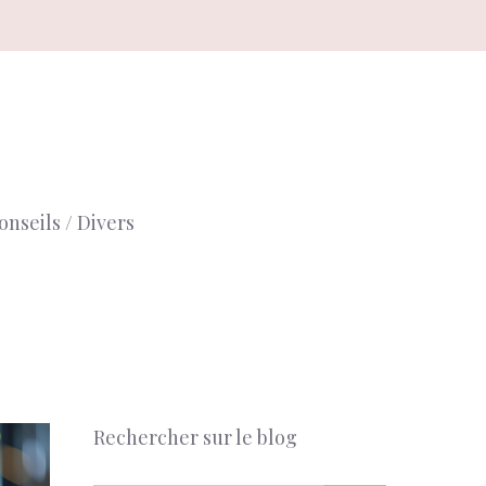
onseils / Divers
Rechercher sur le blog