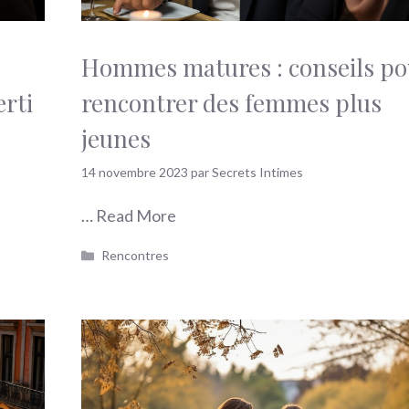
Hommes matures : conseils po
erti
rencontrer des femmes plus
jeunes
14 novembre 2023
par
Secrets Intimes
…
Read More
Catégories
Rencontres