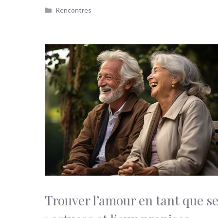
Catégories
Rencontres
Trouver l’amour en tant que s