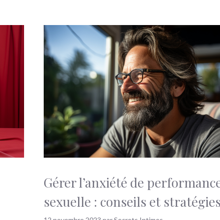
Gérer l’anxiété de performanc
sexuelle : conseils et stratégie
12 novembre 2023
par
Secrets Intimes