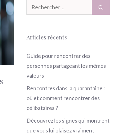
Rechercher :
Articles récents
Guide pour rencontrer des
personnes partageant les mêmes
valeurs
s
Rencontres dans la quarantaine :
où et comment rencontrer des
célibataires ?
Découvrez les signes qui montrent
que vous lui plaisez vraiment