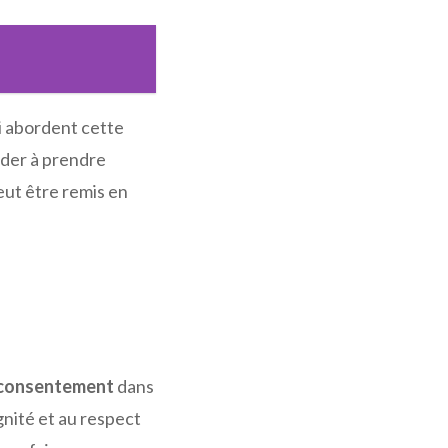
ui abordent cette
ider à prendre
eut être remis en
consentement
dans
ignité et au respect