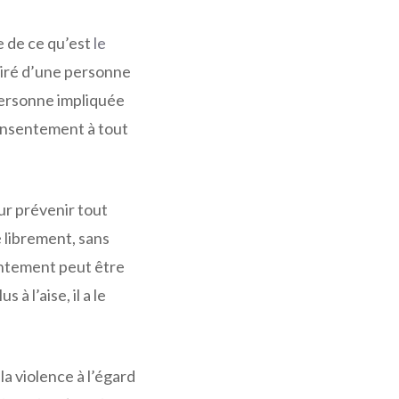
re de ce qu’est
le
lairé d’une personne
personne impliquée
consentement à tout
ur prévenir tout
 librement, sans
entement peut être
à l’aise, il a le
la violence à l’égard