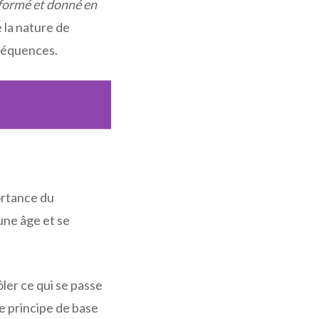
nformé et donné en
 la nature de
nséquences.
ortance du
une âge et se
ôler ce qui se passe
le principe de base