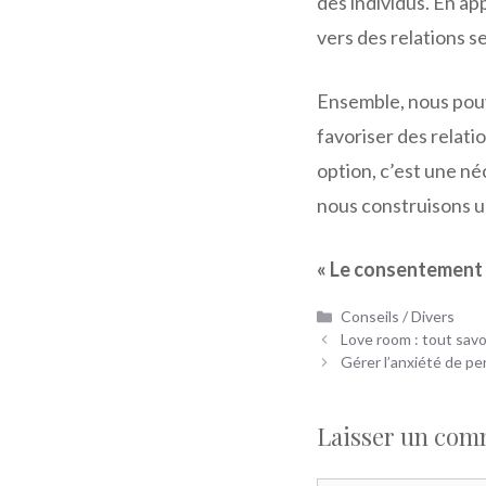
des individus. En a
vers des relations s
Ensemble, nous pouvo
favoriser des relat
option, c’est une né
nous construisons un
« Le consentement s
Catégories
Conseils / Divers
Love room : tout savo
Gérer l’anxiété de pe
Laisser un com